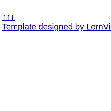
↑↑↑
Template designed by LernV