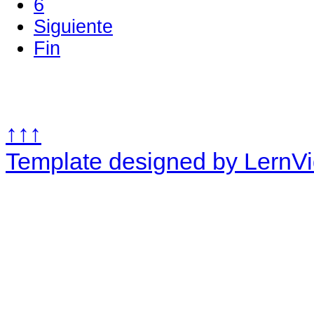
6
Siguiente
Fin
↑↑↑
Template designed by LernV