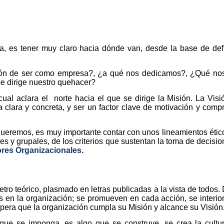
sa, es tener muy claro hacia dónde van, desde la base de defi
azón de ser como empresa?, ¿a qué nos dedicamos?, ¿Qué no
se dirige nuestro quehacer?
cual aclara el
norte hacia el que se dirige la Misión. La Vis
 clara y concreta, y ser un factor clave de motivación y comp
 queremos, es muy importante contar con unos lineamientos éti
es y grupales, de los criterios que sustentan la toma de decisi
ores Organizacionales.
ro teórico, plasmado en letras publicadas a la vista de todos
 en la organización; se promueven en cada acción, se interior
pera que la organización cumpla su Misión y alcance su Visión
que se imponga, es algo que se construye, se crea la cultu