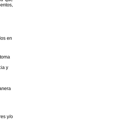
ientos,
dos en
 toma
ia y
manera
res y/o