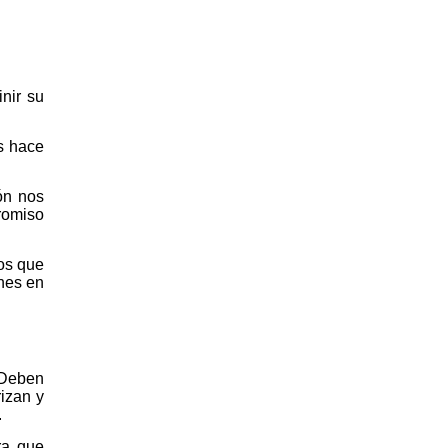
nir su
s hace
ión nos
romiso
cos que
ones en
. Deben
izan y
.
ra que