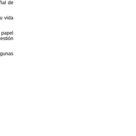
ñal de
tu vida
o papel
estión
algunas