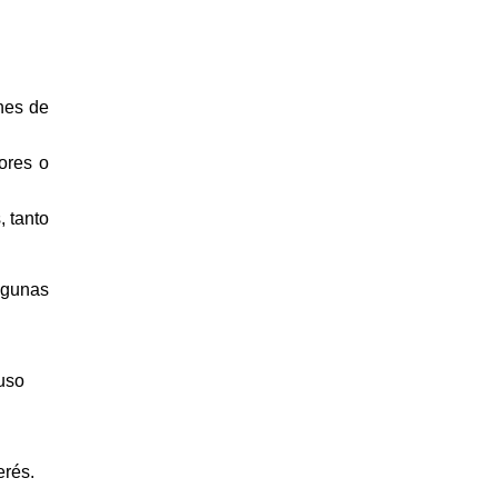
ones de
rores o
, tanto
algunas
 uso
erés.