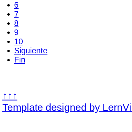
6
7
8
9
10
Siguiente
Fin
↑↑↑
Template designed by LernV